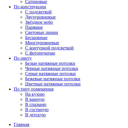
Сатиновые
По конструкции
С подсветкой
Двухуровневые
Звёздное небо
Парящие
Световые линии
Бесшовные
Многоуровневые
С контурной подсветкой
С фотопечатью
По цвету
Белые натяжные потолки
Черные натяжные потолки
Серые натяжные потолки
Бежевые натяжные потолки
Цветные натяжные потолки
По типу помещения
На кухню
В ванную
В спальню
В гостиную
В детскую
Главная