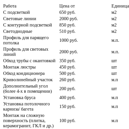
Работа
Цена от
Единица
С подсветкой
650 руб.
м2
Световые линии
2000 руб.
м2
С контурной подсветкой
850 руб.
м2
Светодиодные
510 руб.
м2
Профиль для парящего
1000 руб.
м.п.
потолка
Профиль для световых
2000 руб.
м.п.
линий
Обход трубы с окантовкой
350 руб.
шт
Монтаж люстры
450 руб.
шт
Обход кондиционера
500 руб.
шт
Криволинейный участок
260 руб.
м.п
Дополнительный угол
200 руб.
шт
(более 4-х в помещении)
Установка бруса
400 руб.
м.п
Установка потолочного
150 руб.
м.п
карниза/ багета
Монтаж на сложную
поверхность (плитка,
100 руб.
м.п
керамогранит, ГКЛ и др.)