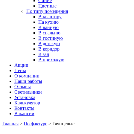
Синие
Цветные
По типу помещения
В квартиру
На кухню
В ванную
В спальню
В гостиную
В детскую
В коридор
В зал
В прихожую
Акции
Цены
О компании
Наши работы
Отзывы
Светильники
Установка
Калькулятор
Контакты
Вакансии
Главная
>
По фактуре
>
Глянцевые