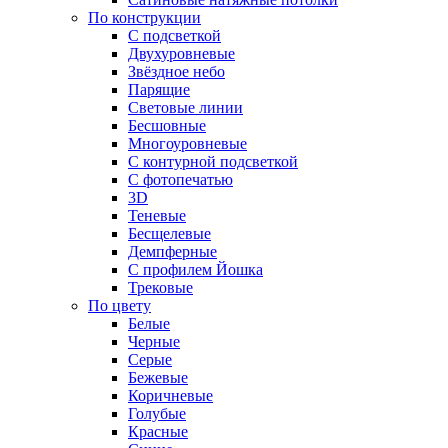
По конструкции
С подсветкой
Двухуровневые
Звёздное небо
Парящие
Световые линии
Бесшовные
Многоуровневые
С контурной подсветкой
С фотопечатью
3D
Теневые
Бесщелевые
Демпферные
С профилем Йошка
Трековые
По цвету
Белые
Черные
Серые
Бежевые
Коричневые
Голубые
Красные