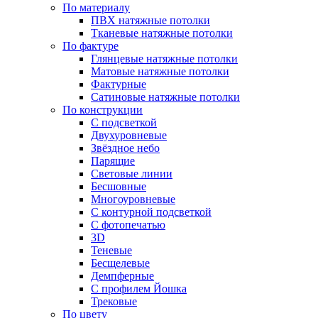
По материалу
ПВХ натяжные потолки
Тканевые натяжные потолки
По фактуре
Глянцевые натяжные потолки
Матовые натяжные потолки
Фактурные
Сатиновые натяжные потолки
По конструкции
С подсветкой
Двухуровневые
Звёздное небо
Парящие
Световые линии
Бесшовные
Многоуровневые
С контурной подсветкой
С фотопечатью
3D
Теневые
Бесщелевые
Демпферные
С профилем Йошка
Трековые
По цвету