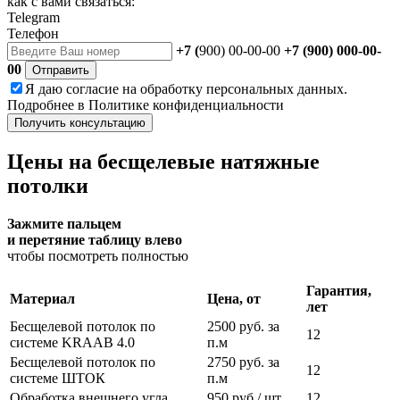
как с вами связаться:
Telegram
Телефон
+7 (
900) 00-00-00
+7 (900) 000-00-
00
Отправить
Я даю
согласие
на обработку персональных данных.
Подробнее в
Политике конфиденциальности
Получить консультацию
Цены на бесщелевые натяжные
потолки
Зажмите пальцем
и перетяние таблицу влево
чтобы посмотреть полностью
Гарантия,
Материал
Цена, от
лет
Бесщелевой потолок по
2500
руб. за
12
системе KRAAB 4.0
п.м
Бесщелевой потолок по
2750
руб. за
12
системе ШТОК
п.м
Обработка внешнего угла
950
руб./ шт.
12