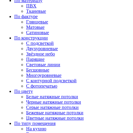
По материалу
ПВХ
Тканевые
По фактуре
Глянцевые
Матовые
Сатиновые
По конструкции
С подсветкой
Двухуровневые
Звёздное небо
Парящие
Световые линии
Бесшовные
Многоуровневые
С контурной подсветкой
С фотопечатью
По цвету
Белые натяжные потолки
Черные натяжные потолки
Серые натяжные потолки
Бежевые натяжные потолки
Цветные натяжные потолки
По типу помещения
На кухню